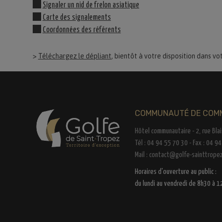
Signaler un nid de frelon asiatique
Carte des signalements
Coordonnées des référents
>
Téléchargez le dépliant
, bientôt à votre disposition dans vo
COMMUNAUTÉ DE COMM
Hôtel communautaire - 2, rue Bla
Tél : 04 94 55 70 30 - Fax : 04 9
Mail :
contact@golfe-sainttropez
Horaires d'ouverture au public :
du lundi au vendredi de 8h30 à 