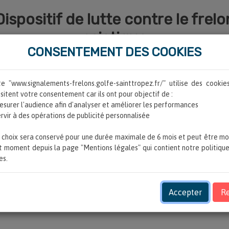
Dispositif de lutte contre le frelo
asiatique
CONSENTEMENT DES COOKIES
LER UN NID
CARTE DES SIGNALEM
te "www.signalements-frelons.golfe-sainttropez.fr/" utilise des cookies
 ET LES COMMUNES DANS LA LUTT
sitent votre consentement car ils ont pour objectif de :

le frelon asiatique, entraînant avec elle les 12 communes de son territ
 choix sera conservé pour une durée maximale de 6 mois et peut être mod
t moment depuis la page "Mentions légales" qui contient notre politique
es.
iatiques
ncurrence conforme au code de la Commande Publique,
Accepter
Re
e la progression et le caractère invasif du développement de l'espèce.