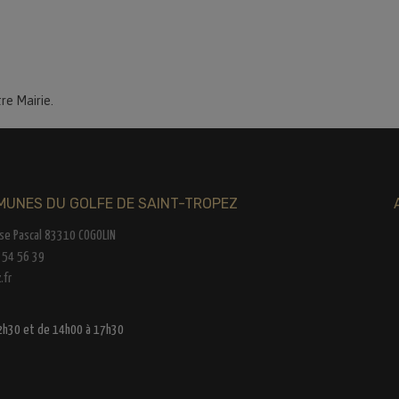
tre Mairie.
UNES DU GOLFE DE SAINT-TROPEZ
ise Pascal 83310 COGOLIN
4 54 56 39
.fr
12h30 et de 14h00 à 17h30